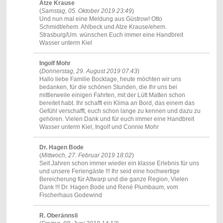
Atze Krause
(
Samstag, 05. Oktober 2019 23:49
)
Und nun mal eine Meldung aus Güstrow! Otto
Schmidt/ehem. Ahlbeck und Atze Krause/ehem.
Strasburg/Um. wünschen Euch immer eine Handbreit
Wasser unterm Kiel
Ingolf Mohr
(
Donnerstag, 29. August 2019 07:43
)
Hallo liebe Familie Bocklage, heute möchten wir uns
bedanken, für die schönen Stunden, die Ihr uns bei
mittlerweile einigen Fahrten, mit der Lütt Matten schon
bereitet habt. Ihr schafft ein Klima an Bord, das einem das
Gefühl verschafft, euch schon lange zu kennen und dazu zu
gehören. Vielen Dank und für euch immer eine Handbreit
Wasser unterm Kiel, Ingolf und Connie Mohr
Dr. Hagen Bode
(
Mittwoch, 27. Februar 2019 18:02
)
Seit Jahren schon immer wieder ein klasse Erlebnis für uns
und unsere Feriengäste !!! Ihr seid eine hochwertige
Bereicherung für Altwarp und die ganze Region, Vielen
Dank !!! Dr. Hagen Bode und René Plumbaum, vom
Fischerhaus Godewind
R. Oberännsli