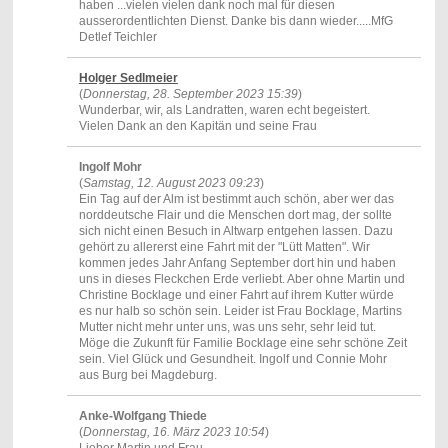
haben ...vielen vielen dank noch mal für diesen
ausserordentlichten Dienst. Danke bis dann wieder.....MfG
Detlef Teichler
Holger Sedlmeier
(
Donnerstag, 28. September 2023 15:39
)
Wunderbar, wir, als Landratten, waren echt begeistert.
Vielen Dank an den Kapitän und seine Frau
Ingolf Mohr
(
Samstag, 12. August 2023 09:23
)
Ein Tag auf der Alm ist bestimmt auch schön, aber wer das
norddeutsche Flair und die Menschen dort mag, der sollte
sich nicht einen Besuch in Altwarp entgehen lassen. Dazu
gehört zu allererst eine Fahrt mit der "Lütt Matten". Wir
kommen jedes Jahr Anfang September dort hin und haben
uns in dieses Fleckchen Erde verliebt. Aber ohne Martin und
Christine Bocklage und einer Fahrt auf ihrem Kutter würde
es nur halb so schön sein. Leider ist Frau Bocklage, Martins
Mutter nicht mehr unter uns, was uns sehr, sehr leid tut.
Möge die Zukunft für Familie Bocklage eine sehr schöne Zeit
sein. Viel Glück und Gesundheit. Ingolf und Connie Mohr
aus Burg bei Magdeburg.
Anke-Wolfgang Thiede
(
Donnerstag, 16. März 2023 10:54
)