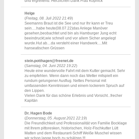
und ergreifend. Herzlichen Dank Frau Köpnick
Helge
(
Freitag, 08. Juli 2022 21:49
)
Seemanns Braut ist die See und nur Ihr kann er Treu
sein.....habe heute(08.07.22)das Anlege Manöver
gesehen,beobachtet und bin als Hamburger Jung echt
beeindruckt,wie schnell und vor allem Sicher angelegt
wurde.Hut ab....da versteht einer Handwerk.....Mit
hanseatischen Grüssen
stein.potthagen@freenet.de
(
Samstag, 04. Juni 2022 19:22
)
Heute eine wundervolle Fahrt mit dem Kutter gemacht. Sehr
zu empfehlen. Wenn dann noch das Wetter mitspielt ein
rundum gelungener Ausflug. Nettes Personal mit
umfassenden Kenntnissen und einem lockerem Spruch auf
den Lippen.
Vielen Dank für das schöne Erlebnis und Vorsicht...frecher
Kapitän
Dr. Hagen Bode
(
Donnerstag, 05. August 2021 22:19
)
Die Freundlichkeit und Professionalität von Familie Bocklage
mit Ihrem pittoresken, historischen, Holz-Fischkutter Lütt
Matten und dem Restaurant-Schiff Weiße Muschel wissen
wir schon lange hoch zu schätzen !!!