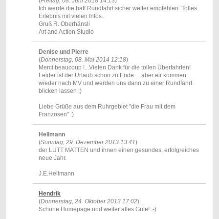
(
Freitag, 08. Juni 2018 14:13
)
Ich werde die haff Rundfahrt sicher weiter empfehlen. Tolles
Erlebnis mit vielen Infos.
Gruß R. Oberhänsli
Art and Action Studio
Denise und Pierre
(
Donnerstag, 08. Mai 2014 12:18
)
Merci beaucoup !...Vielen Dank für die tollen Überfahrten!
Leider ist der Urlaub schon zu Ende. ...aber eir kommen
wieder nach MV und werden uns dann zu einer Rundfahrt
blicken lassen ;)
Liebe Grüße aus dem Ruhrgebiet "die Frau mit dem
Franzosen" :)
Hellmann
(
Sonntag, 29. Dezember 2013 13:41
)
der LÜTT MATTEN und ihnen einen gesundes, erfolgreiches
neue Jahr.
J.E.Hellmann
Hendrik
(
Donnerstag, 24. Oktober 2013 17:02
)
Schöne Homepage und weiter alles Gute! :-)