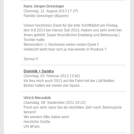
Hans Jürgen Greisinger
(
Sonntag, 11. August 2013 17:37
)
Familie Greisinger (Bayern)
Vielen herzlichen Dank für die tolle Schiffsfahrt am Freitag
den 9.8.2013 bei Hanse Sail 2013. Haben uns sehr wohl bei
Ihnen gefühlt. Super freundlicher Empfang und Betreuung (
Tochter hatte
Bienenstich ! ). Nochmals vielen vielen Dank !!
Vielleicht sieht man sich ja mal wieder in Rostock ?
Servus !!
Dominik + Sandra
(
Sonntag, 03. Februar 2013 13:42
)
Ick freu mich auch 2013 auf die Fahrt mit der Lütt Matten.
Bisher hatten wir immer viel Spass ...
Ulrich Nieradzik
(
Samstag, 08. September 2012 10:12
)
Freut uns sehr, dass Sie ab nächtstes Jahr nach Swinoujscie
fahren!!
Wir werden öfter dabei sein!
Herzliche Grüße
UN &Fam.