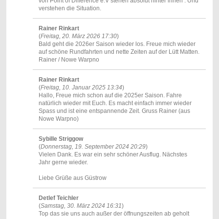
von Point of Difference e.V stehen absolut hinter ihnen . Und
verstehen die Situation.
Rainer Rinkart
(
Freitag, 20. März 2026 17:30
)
Bald geht die 2026er Saison wieder los. Freue mich wieder
auf schöne Rundfahrten und nette Zeiten auf der Lütt Matten.
Rainer / Nowe Warpno
Rainer Rinkart
(
Freitag, 10. Januar 2025 13:34
)
Hallo, Freue mich schon auf die 2025er Saison. Fahre
natürlich wieder mit Euch. Es macht einfach immer wieder
Spass und ist eine entspannende Zeit. Gruss Rainer (aus
Nowe Warpno)
Sybille Striggow
(
Donnerstag, 19. September 2024 20:29
)
Vielen Dank. Es war ein sehr schöner Ausflug. Nächstes
Jahr gerne wieder.
Liebe Grüße aus Güstrow
Detlef Teichler
(
Samstag, 30. März 2024 16:31
)
Top das sie uns auch außer der öffnungszeiten ab geholt