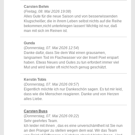
Carsten Behm
(
Freitag, 08. Mai 2026 19:08
)
Alles Gute für die neue Saison und von besserwissenden
Klugscheißer, die in ihrem Leben selbst nichts auf die Reihe
bekommen,nicht unterkriegen lassen! Wichtig ist nur, daß
man mit sich im Reinen ist.
Gunda
(
Donnerstag, 07. Mai 2026 12:54
)
Danke dafür, dass Sie dem Wal einen grausamen,
langsamen Tod im Flachwasser vor der Insell Poel erspart
haben. Etwas Neues und Gutes zu tun erfordert immer viel
Mut und wird leider oft nicht hoch genug geschätzt.
Kerstin Tobis
(
Donnerstag, 07. Mai 2026 09:57
)
Eigentlich möchte ich nur Dankeschön sagen. Es tut mir leid,
dass wie die Menschen reagieren. Danke und von Herzen
alles Liebe.
Carsten Buss
(
Donnerstag, 07. Mai 2026 09:22
)
Sehr geehrtes Team.
Ich leider mit ihnen , das es eine unverschämtheit ist Sie nun
an den Pranger zu stellen wegen dem wal. Wir das Team