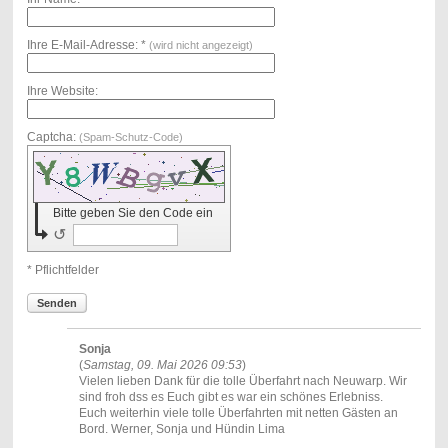
Ihre E-Mail-Adresse: *
(wird nicht angezeigt)
Ihre Website:
Captcha:
(Spam-Schutz-Code)
Bitte geben Sie den Code ein
↺
* Pflichtfelder
Senden
Sonja
(
Samstag, 09. Mai 2026 09:53
)
Vielen lieben Dank für die tolle Überfahrt nach Neuwarp. Wir
sind froh dss es Euch gibt es war ein schönes Erlebniss.
Euch weiterhin viele tolle Überfahrten mit netten Gästen an
Bord. Werner, Sonja und Hündin Lima