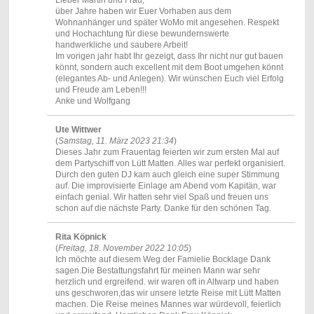
Lieber Martin und Frau,
über Jahre haben wir Euer Vorhaben aus dem
Wohnanhänger und später WoMo mit angesehen. Respekt
und Hochachtung für diese bewundernswerte
handwerkliche und saubere Arbeit!
Im vorigen jahr habt Ihr gezeigt, dass Ihr nicht nur gut bauen
könnt, sondern auch excellent mit dem Boot umgehen könnt
(elegantes Ab- und Anlegen). Wir wünschen Euch viel Erfolg
und Freude am Leben!!!
Anke und Wolfgang
Ute Wittwer
(
Samstag, 11. März 2023 21:34
)
Dieses Jahr zum Frauentag feierten wir zum ersten Mal auf
dem Partyschiff von Lütt Matten. Alles war perfekt organisiert.
Durch den guten DJ kam auch gleich eine super Stimmung
auf. Die improvisierte Einlage am Abend vom Kapitän, war
einfach genial. Wir hatten sehr viel Spaß und freuen uns
schon auf die nächste Party. Danke für den schönen Tag.
Rita Köpnick
(
Freitag, 18. November 2022 10:05
)
Ich möchte auf diesem Weg der Famielie Bocklage Dank
sagen.Die Bestattungsfahrt für meinen Mann war sehr
herzlich und ergreifend. wir waren oft in Altwarp und haben
uns geschworen,das wir unsere letzte Reise mit Lütt Matten
machen. Die Reise meines Mannes war würdevoll, feierlich