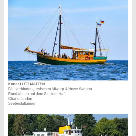
Kutter LÜTT MATTEN
Fährverbindung zwischen Altwarp & Nowe Warpno
Rundfahrten auf dem Stettiner Haff
Charterfahrten
Seebestattungen