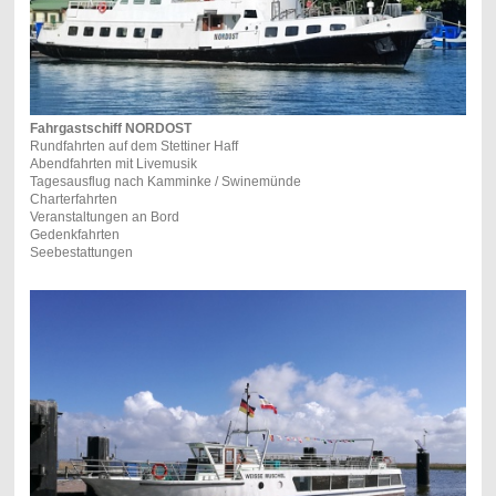
Fahrgastschiff NORDOST
Rundfahrten auf dem Stettiner Haff
Abendfahrten mit Livemusik
Tagesausflug nach Kamminke / Swinemünde
Charterfahrten
Veranstaltungen an Bord
Gedenkfahrten
Seebestattungen