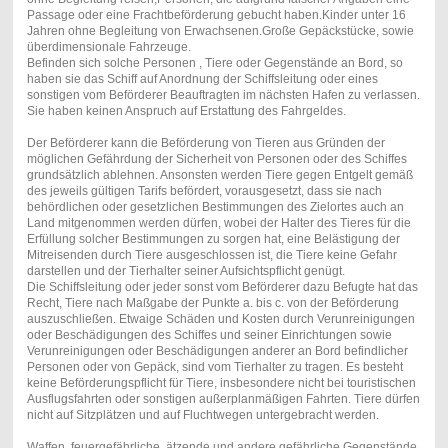
Passage oder eine Frachtbeförderung gebucht haben.Kinder unter 16
Jahren ohne Begleitung von Erwachsenen.Große Gepäckstücke, sowie
überdimensionale Fahrzeuge.
Befinden sich solche Personen , Tiere oder Gegenstände an Bord, so
haben sie das Schiff auf Anordnung der Schiffsleitung oder eines
sonstigen vom Beförderer Beauftragten im nächsten Hafen zu verlassen.
Sie haben keinen Anspruch auf Erstattung des Fahrgeldes.
Der Beförderer kann die Beförderung von Tieren aus Gründen der
möglichen Gefährdung der Sicherheit von Personen oder des Schiffes
grundsätzlich ablehnen. Ansonsten werden Tiere gegen Entgelt gemäß
des jeweils gültigen Tarifs befördert, vorausgesetzt, dass sie nach
behördlichen oder gesetzlichen Bestimmungen des Zielortes auch an
Land mitgenommen werden dürfen, wobei der Halter des Tieres für die
Erfüllung solcher Bestimmungen zu sorgen hat, eine Belästigung der
Mitreisenden durch Tiere ausgeschlossen ist, die Tiere keine Gefahr
darstellen und der Tierhalter seiner Aufsichtspflicht genügt.
Die Schiffsleitung oder jeder sonst vom Beförderer dazu Befugte hat das
Recht, Tiere nach Maßgabe der Punkte a. bis c. von der Beförderung
auszuschließen. Etwaige Schäden und Kosten durch Verunreinigungen
oder Beschädigungen des Schiffes und seiner Einrichtungen sowie
Verunreinigungen oder Beschädigungen anderer an Bord befindlicher
Personen oder von Gepäck, sind vom Tierhalter zu tragen. Es besteht
keine Beförderungspflicht für Tiere, insbesondere nicht bei touristischen
Ausflugsfahrten oder sonstigen außerplanmäßigen Fahrten. Tiere dürfen
nicht auf Sitzplätzen und auf Fluchtwegen untergebracht werden.
Waffen, feuergefährliche, ätzende und andere gefährliche Gegenstände