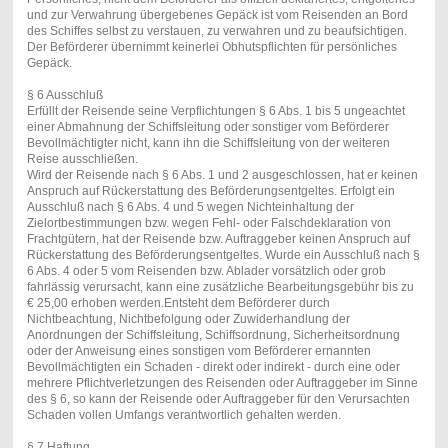
und zur Verwahrung übergebenes Gepäck ist vom Reisenden an Bord
des Schiffes selbst zu verstauen, zu verwahren und zu beaufsichtigen.
Der Beförderer übernimmt keinerlei Obhutspflichten für persönliches
Gepäck.
§ 6 Ausschluß
Erfüllt der Reisende seine Verpflichtungen § 6 Abs. 1 bis 5 ungeachtet
einer Abmahnung der Schiffsleitung oder sonstiger vom Beförderer
Bevollmächtigter nicht, kann ihn die Schiffsleitung von der weiteren
Reise ausschließen.
Wird der Reisende nach § 6 Abs. 1 und 2 ausgeschlossen, hat er keinen
Anspruch auf Rückerstattung des Beförderungsentgeltes. Erfolgt ein
Ausschluß nach § 6 Abs. 4 und 5 wegen Nichteinhaltung der
Zielortbestimmungen bzw. wegen Fehl- oder Falschdeklaration von
Frachtgütern, hat der Reisende bzw. Auftraggeber keinen Anspruch auf
Rückerstattung des Beförderungsentgeltes. Wurde ein Ausschluß nach §
6 Abs. 4 oder 5 vom Reisenden bzw. Ablader vorsätzlich oder grob
fahrlässig verursacht, kann eine zusätzliche Bearbeitungsgebühr bis zu
€ 25,00 erhoben werden.Entsteht dem Beförderer durch
Nichtbeachtung, Nichtbefolgung oder Zuwiderhandlung der
Anordnungen der Schiffsleitung, Schiffsordnung, Sicherheitsordnung
oder der Anweisung eines sonstigen vom Beförderer ernannten
Bevollmächtigten ein Schaden - direkt oder indirekt - durch eine oder
mehrere Pflichtverletzungen des Reisenden oder Auftraggeber im Sinne
des § 6, so kann der Reisende oder Auftraggeber für den Verursachten
Schaden vollen Umfangs verantwortlich gehalten werden.
§ 7 Haftung