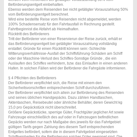
Beförderungsentgelt einbehalten.
Ebenso werden dem Reisenden bei nicht getätigter Vorauszahlung 50%
vom Beförderungsentgelt berechnet.
Wird eine bestellte Reise vom Reisenden nicht abgemeldet, werden
100% Schadensersatz für den Fahrtausfall in Rechnung gestellt.
Fahrtbeginnist die Abfahrt ab Heimathafen.
Rücktritt des Beförderers
Tritt der Beförderer von einer Reservierun der Reise zurück, erhält er
das Beförderungsentgelt bei getätigter Vorauszahlung vollständig
erstattet. Gründe für einen Rücktritt können sein:-Schlechte
Witterungsverhältnisse-Ausfall der Schiffsführung-Schäden am Schiff
oder der Maschine-Verlust des Schiffes-Sonstige Gründe , die ein
Auslaufen des Schiffes verhindern, bzw. das Einlaufen in einen anderen
Hafen. In solchen Fällen wird der Beförderer die Fahrgäste informieren.
§ 4 Pflichten des Beförderers
Der Beförderer verpflichtet sich, die Reise mit einem den
Sicherheitsvorschriften entsprechenden Schiff durchzuführen.
Der Beförderer verpflichtet sich allein zur Beförderung des Reisenden
und seines üblichen Handgepäcks. Dazu zählen Handtaschen,
Aktentaschen, Reisebeutel oder ähnliche Behälter, deren Gewicht kg
15,0 pro Gepäckstück nicht überschreitet.
Größere Gepäckstücke, sperrige Güter, Frachtgüter jeglicher Art sowie
Fahrzeuge einschließlich des auf oder in Fahrzeugen befindlichen
Gepäcks werden nur nach Maßgabe des jeweils für das Fahrtgebiet
gültigen Tarifs gegen Zahlung des diesem Tarif entsprechenden
Entgeltes befördert, sofern die in diesem Fahrtgebiet eingesetzten
Schiffseinheiten für die Beförderung solcher Güter geeignet sind. Die