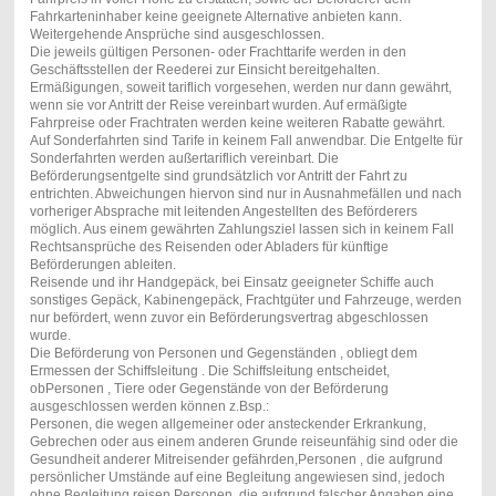
Fahrkarteninhaber keine geeignete Alternative anbieten kann.
Weitergehende Ansprüche sind ausgeschlossen.
Die jeweils gültigen Personen- oder Frachttarife werden in den
Geschäftsstellen der Reederei zur Einsicht bereitgehalten.
Ermäßigungen, soweit tariflich vorgesehen, werden nur dann gewährt,
wenn sie vor Antritt der Reise vereinbart wurden. Auf ermäßigte
Fahrpreise oder Frachtraten werden keine weiteren Rabatte gewährt.
Auf Sonderfahrten sind Tarife in keinem Fall anwendbar. Die Entgelte für
Sonderfahrten werden außertariflich vereinbart. Die
Beförderungsentgelte sind grundsätzlich vor Antritt der Fahrt zu
entrichten. Abweichungen hiervon sind nur in Ausnahmefällen und nach
vorheriger Absprache mit leitenden Angestellten des Beförderers
möglich. Aus einem gewährten Zahlungsziel lassen sich in keinem Fall
Rechtsansprüche des Reisenden oder Abladers für künftige
Beförderungen ableiten.
Reisende und ihr Handgepäck, bei Einsatz geeigneter Schiffe auch
sonstiges Gepäck, Kabinengepäck, Frachtgüter und Fahrzeuge, werden
nur befördert, wenn zuvor ein Beförderungsvertrag abgeschlossen
wurde.
Die Beförderung von Personen und Gegenständen , obliegt dem
Ermessen der Schiffsleitung . Die Schiffsleitung entscheidet,
obPersonen , Tiere oder Gegenstände von der Beförderung
ausgeschlossen werden können z.Bsp.:
Personen, die wegen allgemeiner oder ansteckender Erkrankung,
Gebrechen oder aus einem anderen Grunde reiseunfähig sind oder die
Gesundheit anderer Mitreisender gefährden,Personen , die aufgrund
persönlicher Umstände auf eine Begleitung angewiesen sind, jedoch
ohne Begleitung reisen,Personen, die aufgrund falscher Angaben eine