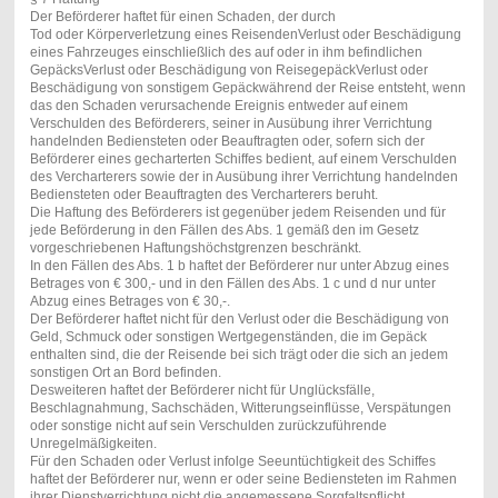
Der Beförderer haftet für einen Schaden, der durch
Tod oder Körperverletzung eines ReisendenVerlust oder Beschädigung
eines Fahrzeuges einschließlich des auf oder in ihm befindlichen
GepäcksVerlust oder Beschädigung von ReisegepäckVerlust oder
Beschädigung von sonstigem Gepäckwährend der Reise entsteht, wenn
das den Schaden verursachende Ereignis entweder auf einem
Verschulden des Beförderers, seiner in Ausübung ihrer Verrichtung
handelnden Bediensteten oder Beauftragten oder, sofern sich der
Beförderer eines gecharterten Schiffes bedient, auf einem Verschulden
des Vercharterers sowie der in Ausübung ihrer Verrichtung handelnden
Bediensteten oder Beauftragten des Vercharterers beruht.
Die Haftung des Beförderers ist gegenüber jedem Reisenden und für
jede Beförderung in den Fällen des Abs. 1 gemäß den im Gesetz
vorgeschriebenen Haftungshöchstgrenzen beschränkt.
In den Fällen des Abs. 1 b haftet der Beförderer nur unter Abzug eines
Betrages von € 300,- und in den Fällen des Abs. 1 c und d nur unter
Abzug eines Betrages von € 30,-.
Der Beförderer haftet nicht für den Verlust oder die Beschädigung von
Geld, Schmuck oder sonstigen Wertgegenständen, die im Gepäck
enthalten sind, die der Reisende bei sich trägt oder die sich an jedem
sonstigen Ort an Bord befinden.
Desweiteren haftet der Beförderer nicht für Unglücksfälle,
Beschlagnahmung, Sachschäden, Witterungseinflüsse, Verspätungen
oder sonstige nicht auf sein Verschulden zurückzuführende
Unregelmäßigkeiten.
Für den Schaden oder Verlust infolge Seeuntüchtigkeit des Schiffes
haftet der Beförderer nur, wenn er oder seine Bediensteten im Rahmen
ihrer Dienstverrichtung nicht die angemessene Sorgfaltspflicht