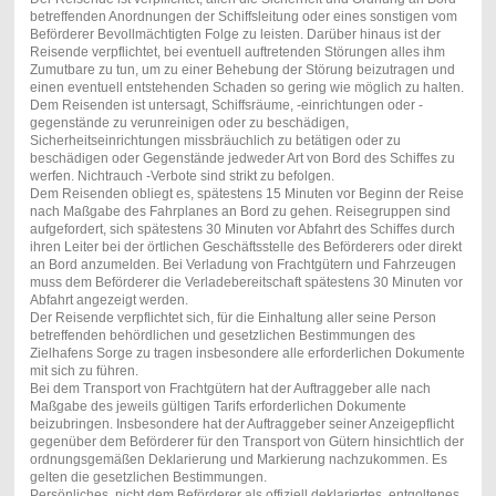
betreffenden Anordnungen der Schiffsleitung oder eines sonstigen vom
Beförderer Bevollmächtigten Folge zu leisten. Darüber hinaus ist der
Reisende verpflichtet, bei eventuell auftretenden Störungen alles ihm
Zumutbare zu tun, um zu einer Behebung der Störung beizutragen und
einen eventuell entstehenden Schaden so gering wie möglich zu halten.
Dem Reisenden ist untersagt, Schiffsräume, -einrichtungen oder -
gegenstände zu verunreinigen oder zu beschädigen,
Sicherheitseinrichtungen missbräuchlich zu betätigen oder zu
beschädigen oder Gegenstände jedweder Art von Bord des Schiffes zu
werfen. Nichtrauch -Verbote sind strikt zu befolgen.
Dem Reisenden obliegt es, spätestens 15 Minuten vor Beginn der Reise
nach Maßgabe des Fahrplanes an Bord zu gehen. Reisegruppen sind
aufgefordert, sich spätestens 30 Minuten vor Abfahrt des Schiffes durch
ihren Leiter bei der örtlichen Geschäftsstelle des Beförderers oder direkt
an Bord anzumelden. Bei Verladung von Frachtgütern und Fahrzeugen
muss dem Beförderer die Verladebereitschaft spätestens 30 Minuten vor
Abfahrt angezeigt werden.
Der Reisende verpflichtet sich, für die Einhaltung aller seine Person
betreffenden behördlichen und gesetzlichen Bestimmungen des
Zielhafens Sorge zu tragen insbesondere alle erforderlichen Dokumente
mit sich zu führen.
Bei dem Transport von Frachtgütern hat der Auftraggeber alle nach
Maßgabe des jeweils gültigen Tarifs erforderlichen Dokumente
beizubringen. Insbesondere hat der Auftraggeber seiner Anzeigepflicht
gegenüber dem Beförderer für den Transport von Gütern hinsichtlich der
ordnungsgemäßen Deklarierung und Markierung nachzukommen. Es
gelten die gesetzlichen Bestimmungen.
Persönliches, nicht dem Beförderer als offiziell deklariertes, entgoltenes