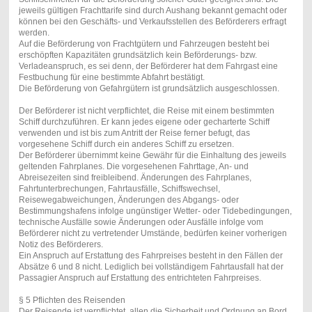
jeweils gültigen Frachttarife sind durch Aushang bekannt gemacht oder
können bei den Geschäfts- und Verkaufsstellen des Beförderers erfragt
werden.
Auf die Beförderung von Frachtgütern und Fahrzeugen besteht bei
erschöpften Kapazitäten grundsätzlich kein Beförderungs- bzw.
Verladeanspruch, es sei denn, der Beförderer hat dem Fahrgast eine
Festbuchung für eine bestimmte Abfahrt bestätigt.
Die Beförderung von Gefahrgütern ist grundsätzlich ausgeschlossen.
Der Beförderer ist nicht verpflichtet, die Reise mit einem bestimmten
Schiff durchzuführen. Er kann jedes eigene oder gecharterte Schiff
verwenden und ist bis zum Antritt der Reise ferner befugt, das
vorgesehene Schiff durch ein anderes Schiff zu ersetzen.
Der Beförderer übernimmt keine Gewähr für die Einhaltung des jeweils
geltenden Fahrplanes. Die vorgesehenen Fahrttage, An- und
Abreisezeiten sind freibleibend. Änderungen des Fahrplanes,
Fahrtunterbrechungen, Fahrtausfälle, Schiffswechsel,
Reisewegabweichungen, Änderungen des Abgangs- oder
Bestimmungshafens infolge ungünstiger Wetter- oder Tidebedingungen,
technische Ausfälle sowie Änderungen oder Ausfälle infolge vom
Beförderer nicht zu vertretender Umstände, bedürfen keiner vorherigen
Notiz des Beförderers.
Ein Anspruch auf Erstattung des Fahrpreises besteht in den Fällen der
Absätze 6 und 8 nicht. Lediglich bei vollständigem Fahrtausfall hat der
Passagier Anspruch auf Erstattung des entrichteten Fahrpreises.
§ 5 Pflichten des Reisenden
Der Reisende ist verpflichtet, allen die Sicherheit und Ordnung an Bord