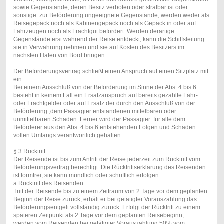
sowie Gegenstände, deren Besitz verboten oder strafbar ist oder
sonstige zur Beförderung ungeeignete Gegenstände, werden weder als
Reisegepäck noch als Kabinengepäck noch als Gepäck in oder auf
Fahrzeugen noch als Frachtgut befördert. Werden derartige
Gegenstände erst während der Reise entdeckt, kann die Schiffsleitung
sie in Verwahrung nehmen und sie auf Kosten des Besitzers im
nächsten Hafen von Bord bringen.
Der Beförderungsvertrag schließt einen Anspruch auf einen Sitzplatz mit
ein.
Bei einem Ausschluß von der Beförderung im Sinne der Abs. 4 bis 6
besteht in keinem Fall ein Ersatzanspruch auf bereits gezahlte Fahr-
oder Frachtgelder oder auf Ersatz der durch den Ausschluß von der
Beförderung ,dem Passagier entstandenen mittelbaren oder
unmittelbaren Schäden. Ferner wird der Passagier für alle dem
Beförderer aus den Abs. 4 bis 6 entstehenden Folgen und Schäden
vollen Umfangs verantwortlich gehalten.
§ 3 Rücktritt
Der Reisende ist bis zum Antritt der Reise jederzeit zum Rücktritt vom
Beförderungsvertrag berechtigt. Die Rücktrittserklärung des Reisenden
ist formfrei, sie kann mündlich oder schriftlich erfolgen.
a.Rücktritt des Reisenden
Tritt der Reisende bis zu einem Zeitraum von 2 Tage vor dem geplanten
Beginn der Reise zurück, erhält er bei getätigter Vorauszahlung das
Beförderungsentgelt vollständig zurück. Erfolgt der Rücktritt zu einem
späteren Zeitpunkt als 2 Tage vor dem geplanten Reisebeginn,
werden vom Reisenden bei getätigter Vorauszahlung 50% vom