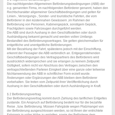
Die nachfolgenden Allgemeinen Beförderungsbedingungen (ABB) der
o.g. genannten Firma, im nachfolgenden Beförderer genannt, haben den
Rechtscharakter allgemeiner Geschäftsbedingungen und gelten für
Linien-, Versorgungs-, Sonder- und touristische Fahrten, die vom
Beförderer in den küstennahen Gewässern ,im Rahmen der
Beförderung von Personen, Kabinengepäck, sonstigem Gepäck,
Frachtgütern sowie Fahrzeugen durchgeführt werden.
Die ABB sind durch Aushang in den Geschäftsstellen oder durch
Aushändigung bekannt gemacht und werden vollen Umfangs
Bestandteil des Beförderungsvertrages. Sie gelten gleichermaßen für
entgeltliche und unentgeltliche Beförderungen.
Mit der Bezahlung der Fahrt, spätestens jedoch mit der Einschiffung,
erkennt der Passagier die ABB verbindlich an. Entgegenstehenden
Geschäftsbedingungen des Vertragspartners des Beförderers wird
ausdrücklich widersprochen und sie erlangen zu keinem Zeitpunkt
Gültigkeit, sofern nicht vor Abschluss des Vertrages zwischen den
vertragschließenden Parteien Einigkeit über eine ganze oder teilweise
Nichtanwendung der ABB in schriftlicher Form erzielt wurde.
Änderungen oder Ergänzungen der ABB bleiben dem Beförderer
vorbehalten. Sie treten vom Zeitpunkt ihrer Veröffentlichung durch
Aushang in den Geschäftsstellen oder durch Aushändigung in Kraft.
§ 2 Beförderungsvertrag
Der Beförderungsvertrag kommt durch Zahlung des tariflichen Entgeltes
zustande. Ein Anspruch auf Beförderung besteht nur für die bezahlte
Reise , bzw. Beförderung. Müssen Fahrgäste wegen Platzmangel von
der Beförderung ausgeschlossen werden, so ist Ihnen der entrichtete
Fahrpreis in voller Höhe zu erstatten, sowie der Beförderer dem