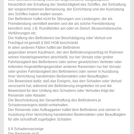
hinsichtlich der Erhaltung der Seetüchtigkeit des Schiffes, der Einhaltung
der vorgeschriebenen Bemannung, der Einrichtung und der Ausrüstung
des Schiffes haben walten lassen.
Der Beförderer haftet nicht für Störungen von Leistungen, die als
Fremdleistung vermittelt werden und die als solche Fremdleistung
kenntlich sind, z.B. Rundfahrten am oder im Zielort, Museumsbesuche,
Vorführungen etc.
Die Haftung des Beförderers bei Beschädigung oder Verlust von
Frachtgut ist gemäß § 660 HGB beschränkt.
In allen anderen Fällen haftet der Beförderer
gegenüber einem Kaufmann, der den Beförderungsvertrag im Rahmen
seines Handelsgewerbes abschließt, nur bei Vorsatz oder grober
Fahrlässigkeit des Beförderers oder seiner gesetzlichen Vertreter oder
leitenden Angestelltengegenüber anderen Reisenden nur bei Vorsatz
oder grober Fahrlässigkeit des Beförderers oder seiner in Ausübung
ihrer Verrichtung handelnden Bediensteten oder Beauftragten.
Die Beweislast dafür, daß das Ereignis, das den Schaden oder Verlust
verursacht hat, während der Beförderung eingetreten ist und die
Beweislast für den Umfang des Schadens oder Verlustes trägt der
Reisende oder Ablader.
Die Beschränkung der Gesamthaftung des Beförderers je
Schadensereignis bleibt vorbehalten.
Der Reisende oder Auftraggeber haftet dem Beförderer und seinen in
Ausübung ihrer Verrichtung handelnden Bediensteten oder Beauftragten
für alle schuldhaft zugefügten Schäden.
§ 8 Schadensanzeige
Der Reisende muß