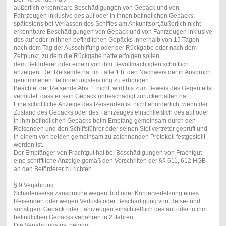
äußerlich erkennbare Beschädigungen von Gepäck und von
Fahrzeugen inklusive des auf oder in ihnen befindlichen Gepäcks,
spätestens bei Verlassen des Schiffes am Ankunftsort,äußerlich nicht
erkennbare Beschädigungen von Gepäck und von Fahrzeugen inklusive
des auf oder in ihnen befindlichen Gepäcks innerhalb von 15 Tagen
nach dem Tag der Ausschiffung oder der Rückgabe oder nach dem
Zeitpunkt, zu dem die Rückgabe hätte erfolgen sollen
dem Beförderer oder einem von ihm Bevollmächtigten schriftlich
anzeigen. Der Reisende hat im Falle 1 b. den Nachweis der in Anspruch
genommenen Beförderungsleistung zu erbringen.
Beachtet der Reisende Abs. 1 nicht, wird bis zum Beweis des Gegenteils
vermutet, dass er sein Gepäck unbeschädigt zurückerhalten hat.
Eine schriftliche Anzeige des Reisenden ist nicht erforderlich, wenn der
Zustand des Gepäcks oder des Fahrzeuges einschließlich des auf oder
in ihm befindlichen Gepäcks beim Empfang gemeinsam durch den
Reisenden und den Schiffsführer oder seinen Stellvertreter geprüft und
in einem von beiden gemeinsam zu zeichnenden Protokoll festgestellt
worden ist.
Der Empfänger von Frachtgut hat bei Beschädigungen von Frachtgut
eine schriftliche Anzeige gemäß den Vorschriften der §§ 611, 612 HGB
an den Beförderer zu richten.
§ 9 Verjährung
Schadensersatzansprüche wegen Tod oder Körperverletzung eines
Reisenden oder wegen Verlusts oder Beschädigung von Reise- und
sonstigem Gepäck oder Fahrzeugen einschließlich des auf oder in ihm
befindlichen Gepäcks verjähren in 2 Jahren.
Die Verjährungsfrist beginnt